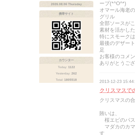
ープ(*^O^*)
2026.08.06 Thursday
オマール海老
携帯サイト
グリル
全部ソースが
素材を活かし
特にスモーク
最後のデザー
足
お客様のコメ
カウンター
ありがとうご
Today:
1122
Yesterday:
262
Total:
1805518
2013-12-23 15:44
クリスマスで
クリスマスの
賄いは、
桜エビのパス
マダカのカマ
す