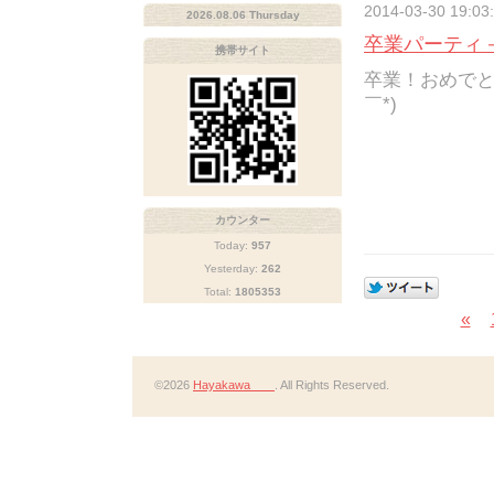
2014-03-30 19:03
2026.08.06 Thursday
卒業パーティ
携帯サイト
卒業！おめでと
￣*)ゞ
カウンター
Today:
957
Yesterday:
262
Total:
1805353
«
©2026
Hayakawa
. All Rights Reserved.