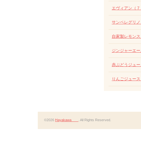
エヴィアン（７５
サンペレグリノ
自家製レモンス
ジンジャーエー
赤ぶどうジュー
りんごジュース
©2026
Hayakawa
. All Rights Reserved.