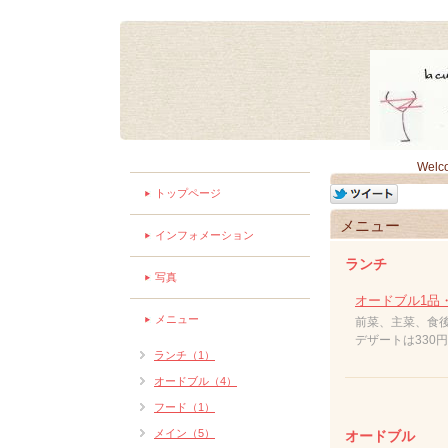
Welc
トップページ
メニュー
インフォメーション
ランチ
写真
オードブル1品
メニュー
前菜、主菜、食
デザートは330
ランチ（1）
オードブル（4）
フード（1）
メイン（5）
オードブル