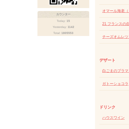
オマール海老（
カウンター
Today:
15
21.フランス
Yesterday:
1142
Total:
1805553
チーズオムレツ
デザート
白ごまのブラ
ガトーショコラ
ドリンク
ハウスワイン