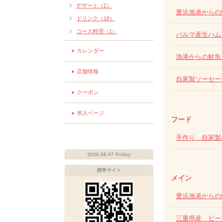
デザート（2）
豊浜漁港からの
ドリンク（18）
コース料理（1）
パルマ産生ハム
カレンダー
漁港からの鮮
店舗情報
自家製ソーセ
クーポン
求人ページ
フード
手作り 自家製
2026.08.07 Friday
携帯サイト
メイン
豊浜漁港からの
三重県産 ビー