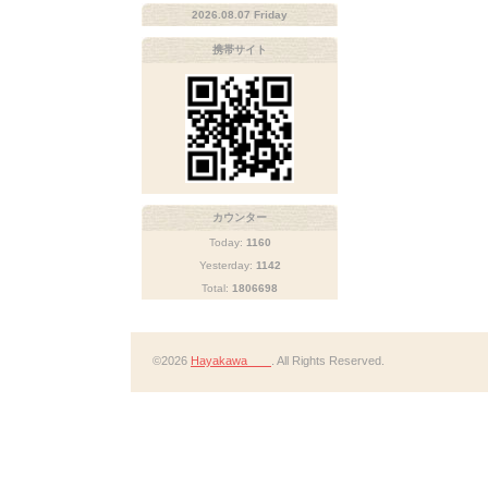
2026.08.07 Friday
携帯サイト
カウンター
Today:
1160
Yesterday:
1142
Total:
1806698
©2026
Hayakawa
. All Rights Reserved.