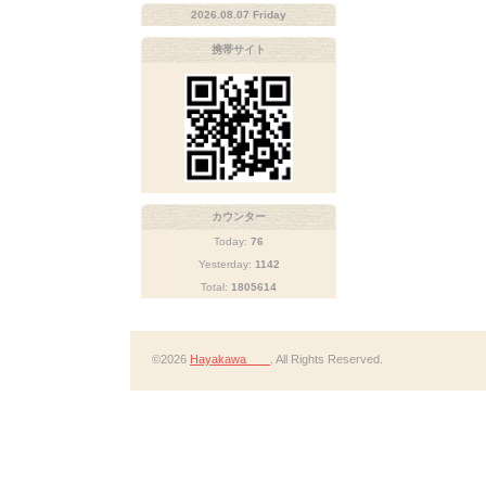
2026.08.07 Friday
携帯サイト
カウンター
Today:
76
Yesterday:
1142
Total:
1805614
©2026
Hayakawa
. All Rights Reserved.