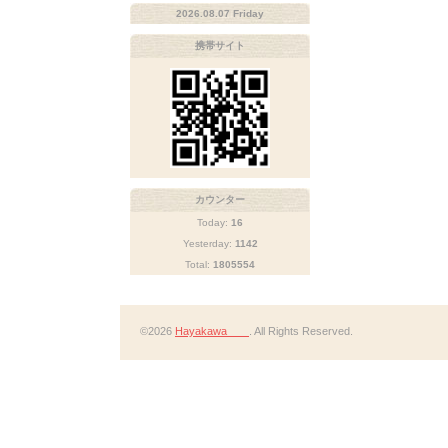
2026.08.07 Friday
携帯サイト
カウンター
Today:
16
Yesterday:
1142
Total:
1805554
©2026
Hayakawa
. All Rights Reserved.