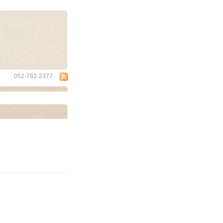
wa
052-782-2377