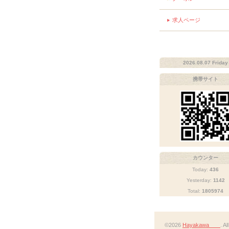
求人ページ
2026.08.07 Friday
携帯サイト
カウンター
Today:
436
Yesterday:
1142
Total:
1805974
©2026
Hayakawa
. A