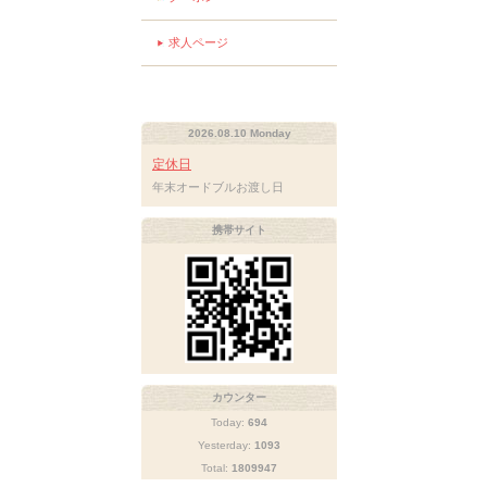
求人ページ
2026.08.10 Monday
定休日
年末オードブルお渡し日
携帯サイト
カウンター
Today:
694
Yesterday:
1093
Total:
1809947