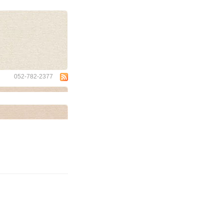
wa
052-782-2377