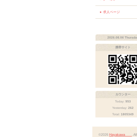
求人ページ
2026.08.06 Thursd
携帯サイト
カウンター
Today:
953
Yesterday:
262
Total:
1805349
©2026
Hayakawa
. A