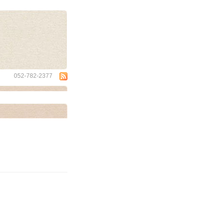
wa
052-782-2377