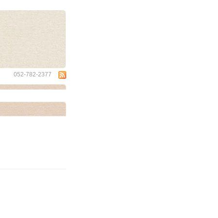
wa
052-782-2377