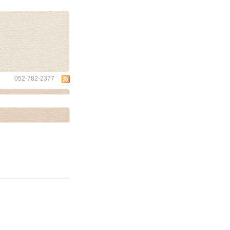
wa
052-782-2377