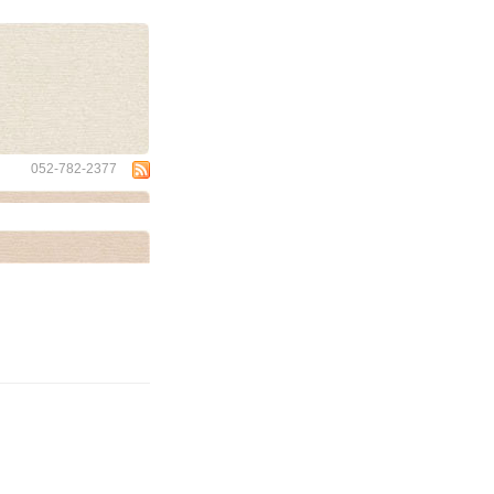
wa
052-782-2377