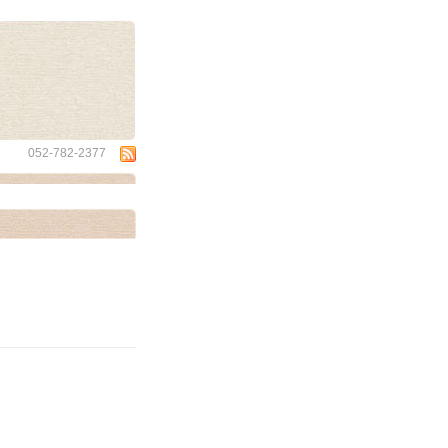
wa
052-782-2377