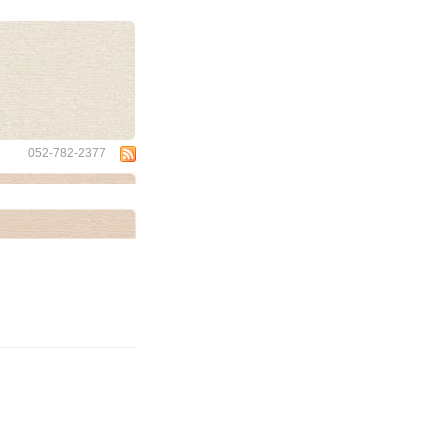
wa
052-782-2377