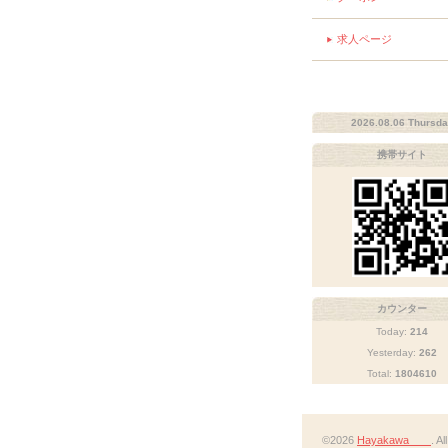
求人ページ
2026.08.06 Thursd
携帯サイト
カウンター
Today:
214
Yesterday:
262
Total:
1804610
©2026
Hayakawa
. A