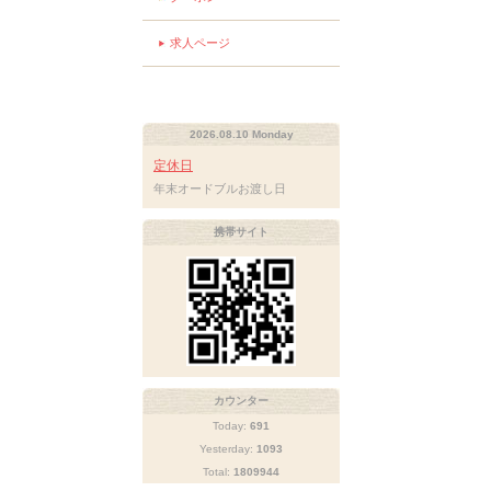
求人ページ
2026.08.10 Monday
定休日
年末オードブルお渡し日
携帯サイト
カウンター
Today:
691
Yesterday:
1093
Total:
1809944